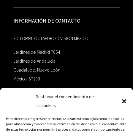
INFORMACIÓN DE CONTACTO
EDITORIAL OCTAEDRO DIVISIÓN MÉXICO
Jardines de Madrid 7654
Jardines de Andalucía
Guadalupe, Nuevo León
México 67193
zairaoctaedro@gmail.com
Gestionar el consentimiento de
las cookies
+52 811.499.5638
Para ofrecer las mejores experiencias, utilizamos tecnologías como las cookies
para almacenar y/o acceder a la información del dispositivo. El consentimiento
de estas tecnologías nos permitirá procesar datos como el comportamiento de
RED DE DISTRIBUCIÓN