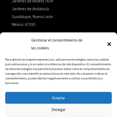
Jardines de Madrid 7654
Jardines de Andalucía
Guadalupe, Nuevo León
México 67193
zairaoctaedro@gmail.com
Gestionar el consentimiento de
las cookies
+52 811.499.5638
Para ofrecer las mejores experiencias, utilizamos tecnologías como las cookies
para almacenar y/o acceder a la información del dispositivo. El consentimiento
de estas tecnologías nos permitirá procesar datos como el comportamiento de
RED DE DISTRIBUCIÓN
navegación o las identificaciones únicas en este sitio. No consentir o retirar el
consentimiento, puede afectar negativamente a ciertas características y
funciones.
Distribuidores en México y Octaedro internacional
Aceptar
Denegar
© Editorial Octaedro, 2026