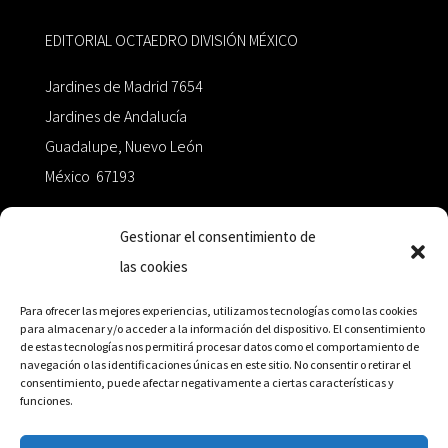
EDITORIAL OCTAEDRO DIVISIÓN MÉXICO
Jardines de Madrid 7654
Jardines de Andalucía
Guadalupe, Nuevo León
México 67193
zairaoctaedro@gmail.com
Gestionar el consentimiento de
las cookies
+52 811.499.5638
Para ofrecer las mejores experiencias, utilizamos tecnologías como las cookies
para almacenar y/o acceder a la información del dispositivo. El consentimiento
de estas tecnologías nos permitirá procesar datos como el comportamiento de
RED DE DISTRIBUCIÓN
navegación o las identificaciones únicas en este sitio. No consentir o retirar el
consentimiento, puede afectar negativamente a ciertas características y
funciones.
Distribuidores en México y Octaedro internacional