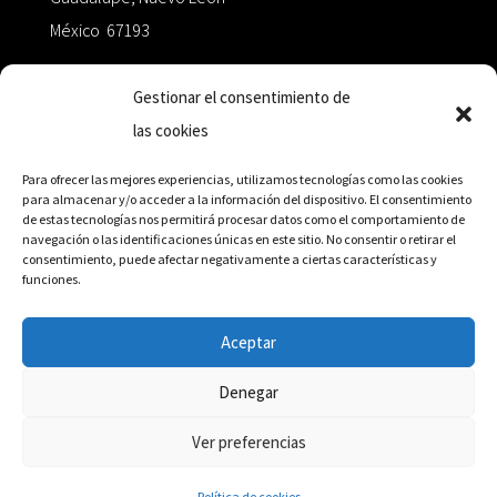
México 67193
zairaoctaedro@gmail.com
Gestionar el consentimiento de
las cookies
+52 811.499.5638
Para ofrecer las mejores experiencias, utilizamos tecnologías como las cookies
para almacenar y/o acceder a la información del dispositivo. El consentimiento
de estas tecnologías nos permitirá procesar datos como el comportamiento de
RED DE DISTRIBUCIÓN
navegación o las identificaciones únicas en este sitio. No consentir o retirar el
consentimiento, puede afectar negativamente a ciertas características y
funciones.
Distribuidores en México y Octaedro internacional
Aceptar
Denegar
© Editorial Octaedro, 2026
Ver preferencias
Política de cookies