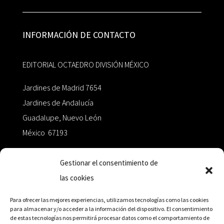
INFORMACIÓN DE CONTACTO
EDITORIAL OCTAEDRO DIVISIÓN MÉXICO
Jardines de Madrid 7654
Jardines de Andalucía
Guadalupe, Nuevo León
México 67193
zairaoctaedro@gmail.com
Gestionar el consentimiento de
las cookies
+52 811.499.5638
Para ofrecer las mejores experiencias, utilizamos tecnologías como las cookies
para almacenar y/o acceder a la información del dispositivo. El consentimiento
de estas tecnologías nos permitirá procesar datos como el comportamiento de
RED DE DISTRIBUCIÓN