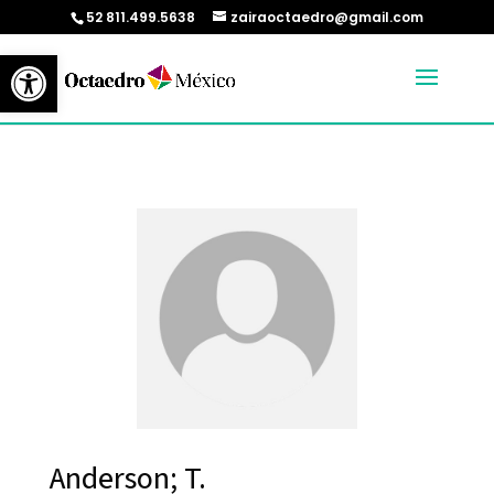
52 811.499.5638
zairaoctaedro@gmail.com
Abrir barra de herramientas
Anderson; T.