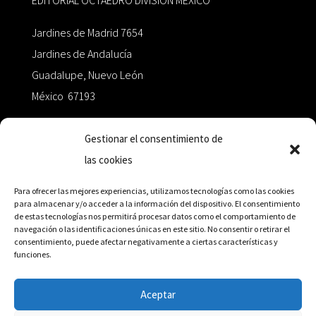
EDITORIAL OCTAEDRO DIVISIÓN MÉXICO
Jardines de Madrid 7654
Jardines de Andalucía
Guadalupe, Nuevo León
México 67193
zairaoctaedro@gmail.com
Gestionar el consentimiento de
las cookies
+52 811.499.5638
Para ofrecer las mejores experiencias, utilizamos tecnologías como las cookies
para almacenar y/o acceder a la información del dispositivo. El consentimiento
de estas tecnologías nos permitirá procesar datos como el comportamiento de
RED DE DISTRIBUCIÓN
navegación o las identificaciones únicas en este sitio. No consentir o retirar el
consentimiento, puede afectar negativamente a ciertas características y
funciones.
Distribuidores en México y Octaedro internacional
Aceptar