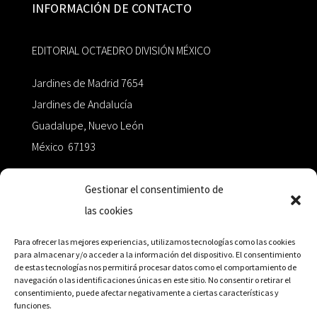
INFORMACIÓN DE CONTACTO
EDITORIAL OCTAEDRO DIVISIÓN MÉXICO
Jardines de Madrid 7654
Jardines de Andalucía
Guadalupe, Nuevo León
México 67193
zairaoctaedro@gmail.com
Gestionar el consentimiento de
las cookies
+52 811.499.5638
Para ofrecer las mejores experiencias, utilizamos tecnologías como las cookies
para almacenar y/o acceder a la información del dispositivo. El consentimiento
de estas tecnologías nos permitirá procesar datos como el comportamiento de
RED DE DISTRIBUCIÓN
navegación o las identificaciones únicas en este sitio. No consentir o retirar el
consentimiento, puede afectar negativamente a ciertas características y
funciones.
Distribuidores en México y Octaedro internacional