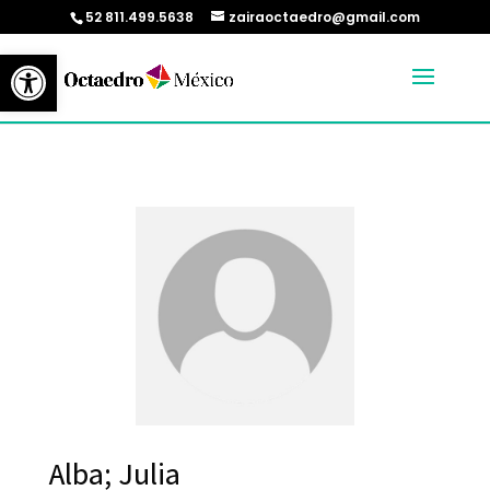
52 811.499.5638
zairaoctaedro@gmail.com
Abrir barra de herramientas
Alba; Julia