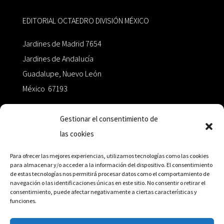
EDITORIAL OCTAEDRO DIVISIÓN MÉXICO
Jardines de Madrid 7654
Jardines de Andalucía
Guadalupe, Nuevo León
México 67193
zairaoctaedro@gmail.com
Gestionar el consentimiento de
las cookies
+52 811.499.5638
Para ofrecer las mejores experiencias, utilizamos tecnologías como las cookies
para almacenar y/o acceder a la información del dispositivo. El consentimiento
de estas tecnologías nos permitirá procesar datos como el comportamiento de
RED DE DISTRIBUCIÓN
navegación o las identificaciones únicas en este sitio. No consentir o retirar el
consentimiento, puede afectar negativamente a ciertas características y
funciones.
Distribuidores en México y Octaedro internacional