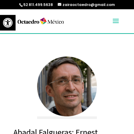
52 811.499.5638
zairaoctaedro@gmail.com
Abrir barra de herramientas
Abadal Falgueras; Ernest