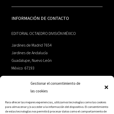
INFORMACIÓN DE CONTACTO
EDITORIAL OCTAEDRO DIVISIÓN MÉXICO
Jardines de Madrid 7654
Jardines de Andalucía
Guadalupe, Nuevo León
México 67193
zairaoctaedro@gmail.com
Gestionar el consentimiento de
las cookies
+52 811.499.5638
Para ofrecer las mejores experiencias, utilizamos tecnologías como las cookies
para almacenar y/o acceder a la información del dispositivo. El consentimiento
de estas tecnologías nos permitirá procesar datos como el comportamiento de
RED DE DISTRIBUCIÓN