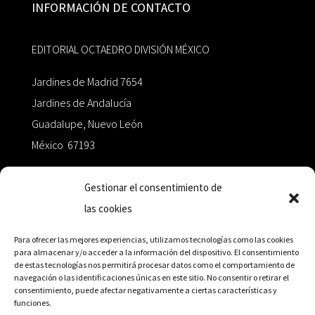
INFORMACIÓN DE CONTACTO
EDITORIAL OCTAEDRO DIVISIÓN MÉXICO
Jardines de Madrid 7654
Jardines de Andalucía
Guadalupe, Nuevo León
México 67193
zairaoctaedro@gmail.com
Gestionar el consentimiento de
las cookies
+52 811.499.5638
Para ofrecer las mejores experiencias, utilizamos tecnologías como las cookies
para almacenar y/o acceder a la información del dispositivo. El consentimiento
de estas tecnologías nos permitirá procesar datos como el comportamiento de
RED DE DISTRIBUCIÓN
navegación o las identificaciones únicas en este sitio. No consentir o retirar el
consentimiento, puede afectar negativamente a ciertas características y
funciones.
Distribuidores en México y Octaedro internacional