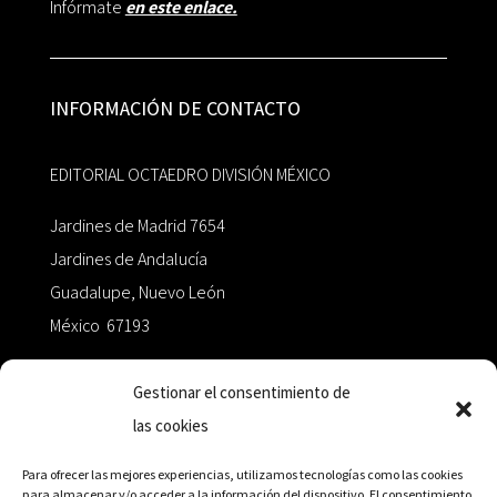
Infórmate
en este enlace.
INFORMACIÓN DE CONTACTO
EDITORIAL OCTAEDRO DIVISIÓN MÉXICO
Jardines de Madrid 7654
Jardines de Andalucía
Guadalupe, Nuevo León
México 67193
zairaoctaedro@gmail.com
Gestionar el consentimiento de
las cookies
+52 811.499.5638
Para ofrecer las mejores experiencias, utilizamos tecnologías como las cookies
para almacenar y/o acceder a la información del dispositivo. El consentimiento