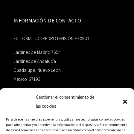
INFORMACIÓN DE CONTACTO
EDITORIAL OCTAEDRO DIVISIÓN MÉXICO
Jardines de Madrid 7654
Jardines de Andalucía
Guadalupe, Nuevo León
México 67193
zairaoctaedro@gmail.com
Gestionar el consentimiento de
las cookies
+52 811.499.5638
Para ofrecer las mejores experiencias, utilizamos tecnologías como las cookies
para almacenar y/o acceder a la información del dispositivo. El consentimiento
de estas tecnologías nos permitirá procesar datos como el comportamiento de
RED DE DISTRIBUCIÓN