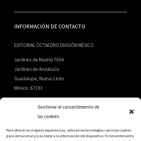
INFORMACIÓN DE CONTACTO
EDITORIAL OCTAEDRO DIVISIÓN MÉXICO
Jardines de Madrid 7654
Jardines de Andalucía
Guadalupe, Nuevo León
México 67193
zairaoctaedro@gmail.com
Gestionar el consentimiento de
las cookies
+52 811.499.5638
Para ofrecer las mejores experiencias, utilizamos tecnologías como las cookies
para almacenar y/o acceder a la información del dispositivo. El consentimiento