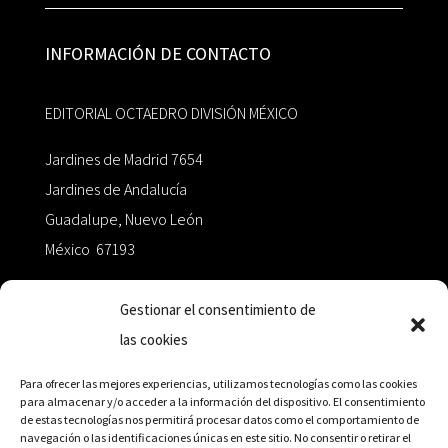
INFORMACIÓN DE CONTACTO
EDITORIAL OCTAEDRO DIVISIÓN MÉXICO
Jardines de Madrid 7654
Jardines de Andalucía
Guadalupe, Nuevo León
México 67193
zairaoctaedro@gmail.com
Gestionar el consentimiento de
las cookies
+52 811.499.5638
Para ofrecer las mejores experiencias, utilizamos tecnologías como las cookies
para almacenar y/o acceder a la información del dispositivo. El consentimiento
de estas tecnologías nos permitirá procesar datos como el comportamiento de
RED DE DISTRIBUCIÓN
navegación o las identificaciones únicas en este sitio. No consentir o retirar el