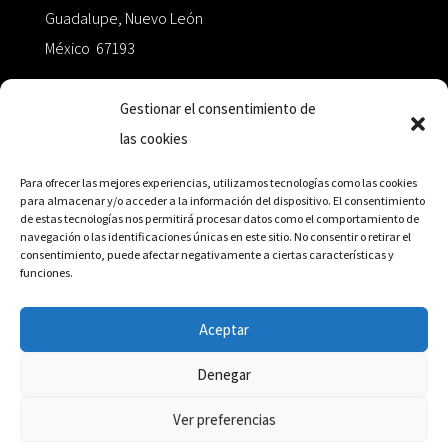
Guadalupe, Nuevo León
México 67193
zairaoctaedro@gmail.com
Gestionar el consentimiento de
las cookies
+52 811.499.5638
Para ofrecer las mejores experiencias, utilizamos tecnologías como las cookies
para almacenar y/o acceder a la información del dispositivo. El consentimiento
de estas tecnologías nos permitirá procesar datos como el comportamiento de
RED DE DISTRIBUCIÓN
navegación o las identificaciones únicas en este sitio. No consentir o retirar el
consentimiento, puede afectar negativamente a ciertas características y
funciones.
Distribuidores en México y Octaedro internacional
Aceptar
Denegar
© Editorial Octaedro, 2026
Ver preferencias