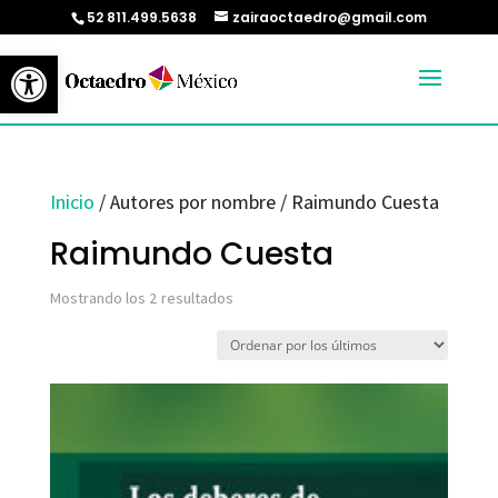
52 811.499.5638
zairaoctaedro@gmail.com
Abrir barra de herramientas
Inicio
/ Autores por nombre / Raimundo Cuesta
Raimundo Cuesta
Ordenado
Mostrando los 2 resultados
por
los
últimos