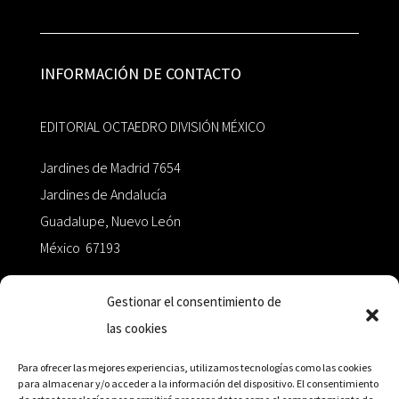
INFORMACIÓN DE CONTACTO
EDITORIAL OCTAEDRO DIVISIÓN MÉXICO
Jardines de Madrid 7654
Jardines de Andalucía
Guadalupe, Nuevo León
México 67193
zairaoctaedro@gmail.com
Gestionar el consentimiento de
las cookies
+52 811.499.5638
Para ofrecer las mejores experiencias, utilizamos tecnologías como las cookies
para almacenar y/o acceder a la información del dispositivo. El consentimiento