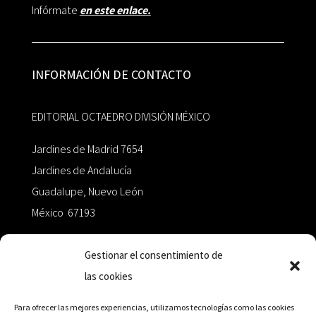
Infórmate
en este enlace.
INFORMACIÓN DE CONTACTO
EDITORIAL OCTAEDRO DIVISIÓN MÉXICO
Jardines de Madrid 7654
Jardines de Andalucía
Guadalupe, Nuevo León
México 67193
zairaoctaedro@gmail.com
Gestionar el consentimiento de
las cookies
+52 811.499.5638
Para ofrecer las mejores experiencias, utilizamos tecnologías como las cookies