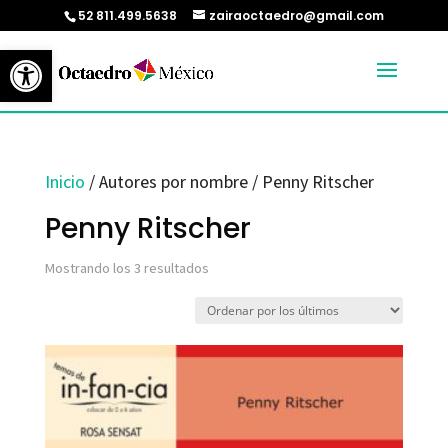
52 811.499.5638
zairaoctaedro@gmail.com
Abrir barra de herramientas
Inicio
/ Autores por nombre / Penny Ritscher
Penny Ritscher
Ordenado
Mostrando los 3 resultados
por
los
últimos