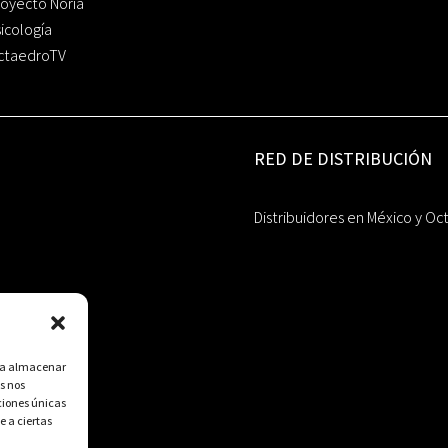
oyecto Noria
icología
ctaedroTV
RED DE DISTRIBUCIÓN
Distribuidores en México y Oc
ara almacenar
s nos
ciones únicas
e a ciertas