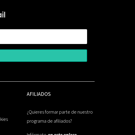
il
AFILIADOS
¿Quieres formar parte de nuestro
okies
programa de afiliados?
Infórmate
en este enlace.