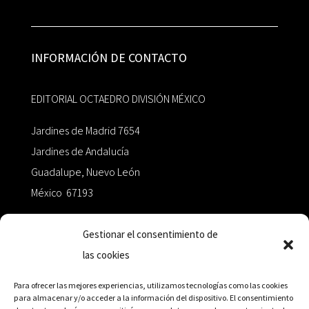
INFORMACIÓN DE CONTACTO
EDITORIAL OCTAEDRO DIVISIÓN MÉXICO
Jardines de Madrid 7654
Jardines de Andalucía
Guadalupe, Nuevo León
México 67193
zairaoctaedro@gmail.com
Gestionar el consentimiento de
las cookies
+52 811.499.5638
Para ofrecer las mejores experiencias, utilizamos tecnologías como las cookies
para almacenar y/o acceder a la información del dispositivo. El consentimiento