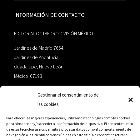
INFORMACIÓN DE CONTACTO
EDITORIAL OCTAEDRO DIVISIÓN MÉXICO
Jardines de Madrid 7654
Jardines de Andalucía
Guadalupe, Nuevo León
México 67193
zairaoctaedro@gmail.com
Gestionar el consentimiento de
las cookies
+52 811.499.5638
Para ofrecer las mejores experiencias, utilizamos tecnologías como las cookies
para almacenar y/o acceder a la información del dispositivo. El consentimiento
de estas tecnologías nos permitirá procesar datos como el comportamiento de
RED DE DISTRIBUCIÓN
navegación o las identificaciones únicas en este sitio. No consentir o retirar el