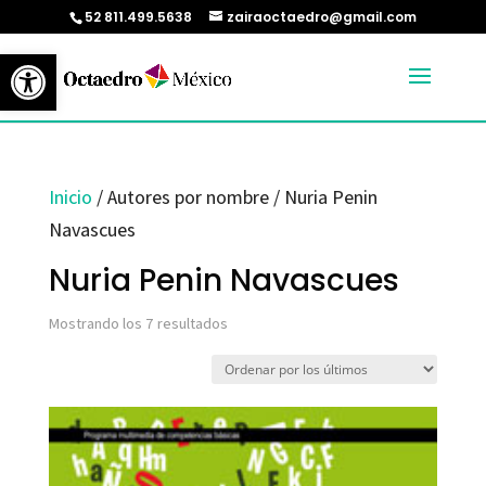
52 811.499.5638
zairaoctaedro@gmail.com
Abrir barra de herramientas
Inicio
/ Autores por nombre / Nuria Penin
Navascues
Nuria Penin Navascues
Ordenado
Mostrando los 7 resultados
por
los
últimos