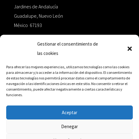
Jardines de Andalucía
Guadalupe, Nuevo León
México 67193
zairaoctaedro@gmail.com
Gestionar el consentimiento de
las cookies
+52 811.499.5638
Para ofrecer las mejores experiencias, utilizamos tecnologías como las cookies
para almacenar y/o acceder a la información del dispositivo. El consentimiento
de estas tecnologías nos permitirá procesar datos como el comportamiento de
RED DE DISTRIBUCIÓN
navegación o las identificaciones únicas en este sitio. No consentir o retirar el
consentimiento, puede afectar negativamente a ciertas características y
funciones.
Distribuidores en México y Octaedro internacional
Aceptar
Denegar
© Editorial Octaedro, 2026