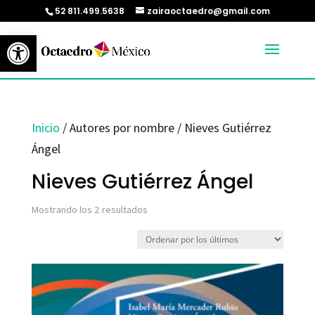
52 811.499.5638
zairaoctaedro@gmail.com
Abrir barra de herramientas
Inicio
/ Autores por nombre / Nieves Gutiérrez
Ángel
Nieves Gutiérrez Ángel
Ordenado
Mostrando los 2 resultados
por
los
últimos