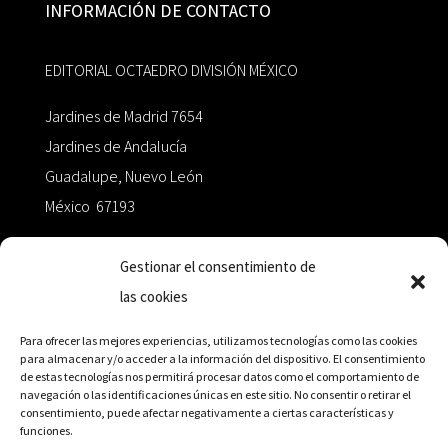
INFORMACIÓN DE CONTACTO
EDITORIAL OCTAEDRO DIVISIÓN MÉXICO
Jardines de Madrid 7654
Jardines de Andalucía
Guadalupe, Nuevo León
México 67193
zairaoctaedro@gmail.com
Gestionar el consentimiento de
las cookies
+52 811.499.5638
Para ofrecer las mejores experiencias, utilizamos tecnologías como las cookies
para almacenar y/o acceder a la información del dispositivo. El consentimiento
de estas tecnologías nos permitirá procesar datos como el comportamiento de
RED DE DISTRIBUCIÓN
navegación o las identificaciones únicas en este sitio. No consentir o retirar el
consentimiento, puede afectar negativamente a ciertas características y
funciones.
Distribuidores en México y Octaedro internacional