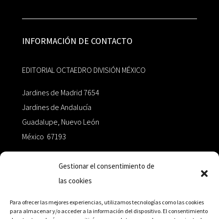
INFORMACIÓN DE CONTACTO
EDITORIAL OCTAEDRO DIVISIÓN MÉXICO
Jardines de Madrid 7654
Jardines de Andalucía
Guadalupe, Nuevo León
México 67193
zairaoctaedro@gmail.com
Gestionar el consentimiento de
las cookies
+52 811.499.5638
Para ofrecer las mejores experiencias, utilizamos tecnologías como las cookies
para almacenar y/o acceder a la información del dispositivo. El consentimiento