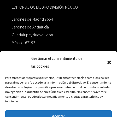
EDITORIAL OCTAEDRO DIVISIÓN MÉXICO
Jardines de Madrid 7654
Jardines de Andalucía
Guadalupe, Nuevo León
México 67193
zairaoctaedro@gmail.com
Gestionar el consentimiento de
las cookies
+52 811.499.5638
Para ofrecer las mejores experiencias, utilizamos tecnologías como las cookies
para almacenar y/o acceder a la información del dispositivo. El consentimiento
de estas tecnologías nos permitirá procesar datos como el comportamiento de
RED DE DISTRIBUCIÓN
navegación o las identificaciones únicas en este sitio. No consentir o retirar el
consentimiento, puede afectar negativamente a ciertas características y
funciones.
Distribuidores en México y Octaedro internacional
Aceptar