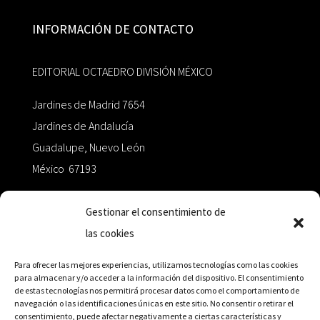
INFORMACIÓN DE CONTACTO
EDITORIAL OCTAEDRO DIVISIÓN MÉXICO
Jardines de Madrid 7654
Jardines de Andalucía
Guadalupe, Nuevo León
México 67193
zairaoctaedro@gmail.com
Gestionar el consentimiento de
las cookies
+52 811.499.5638
Para ofrecer las mejores experiencias, utilizamos tecnologías como las cookies
para almacenar y/o acceder a la información del dispositivo. El consentimiento
de estas tecnologías nos permitirá procesar datos como el comportamiento de
RED DE DISTRIBUCIÓN
navegación o las identificaciones únicas en este sitio. No consentir o retirar el
consentimiento, puede afectar negativamente a ciertas características y