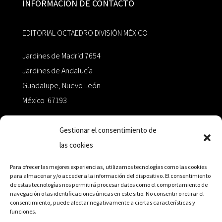
INFORMACIÓN DE CONTACTO
EDITORIAL OCTAEDRO DIVISIÓN MÉXICO
Jardines de Madrid 7654
Jardines de Andalucía
Guadalupe, Nuevo León
México 67193
zairaoctaedro@gmail.com
Gestionar el consentimiento de
las cookies
+52 811.499.5638
Para ofrecer las mejores experiencias, utilizamos tecnologías como las cookies
para almacenar y/o acceder a la información del dispositivo. El consentimiento
de estas tecnologías nos permitirá procesar datos como el comportamiento de
RED DE DISTRIBUCIÓN
navegación o las identificaciones únicas en este sitio. No consentir o retirar el
consentimiento, puede afectar negativamente a ciertas características y
funciones.
Distribuidores en México y Octaedro internacional