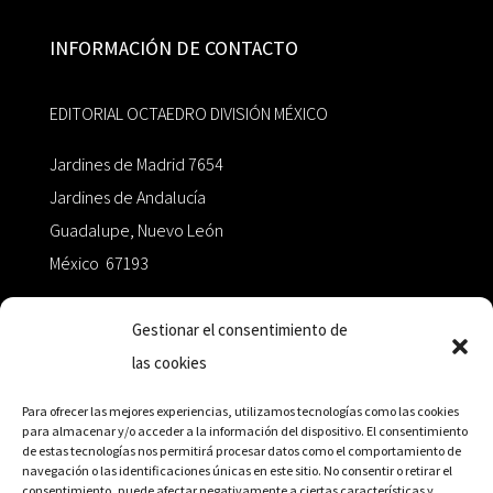
INFORMACIÓN DE CONTACTO
EDITORIAL OCTAEDRO DIVISIÓN MÉXICO
Jardines de Madrid 7654
Jardines de Andalucía
Guadalupe, Nuevo León
México 67193
zairaoctaedro@gmail.com
Gestionar el consentimiento de
las cookies
+52 811.499.5638
Para ofrecer las mejores experiencias, utilizamos tecnologías como las cookies
para almacenar y/o acceder a la información del dispositivo. El consentimiento
de estas tecnologías nos permitirá procesar datos como el comportamiento de
RED DE DISTRIBUCIÓN
navegación o las identificaciones únicas en este sitio. No consentir o retirar el
consentimiento, puede afectar negativamente a ciertas características y