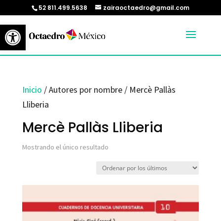
52 811.499.5638
zairaoctaedro@gmail.com
Abrir barra de herramientas
Inicio
/ Autores por nombre / Mercè Pallàs
Lliberia
Mercè Pallàs Lliberia
Mostrando el único resultado