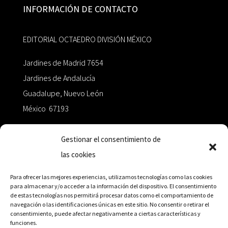
INFORMACIÓN DE CONTACTO
EDITORIAL OCTAEDRO DIVISIÓN MÉXICO
Jardines de Madrid 7654
Jardines de Andalucía
Guadalupe, Nuevo León
México 67193
zairaoctaedro@gmail.com
Gestionar el consentimiento de
las cookies
+52 811.499.5638
Para ofrecer las mejores experiencias, utilizamos tecnologías como las cookies
para almacenar y/o acceder a la información del dispositivo. El consentimiento
de estas tecnologías nos permitirá procesar datos como el comportamiento de
RED DE DISTRIBUCIÓN
navegación o las identificaciones únicas en este sitio. No consentir o retirar el
consentimiento, puede afectar negativamente a ciertas características y
funciones.