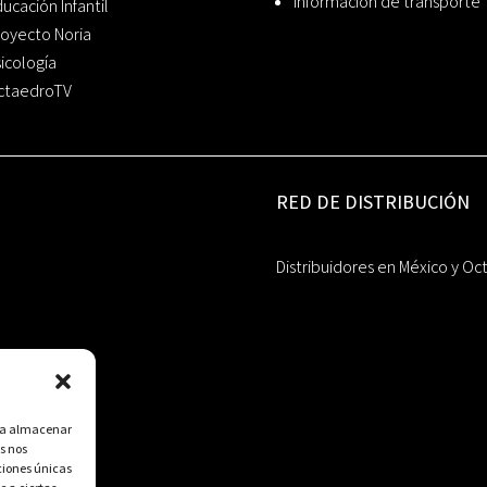
Información de transporte
ucación Infantil
oyecto Noria
icología
ctaedroTV
RED DE DISTRIBUCIÓN
Distribuidores en México y Oc
ara almacenar
s nos
ciones únicas