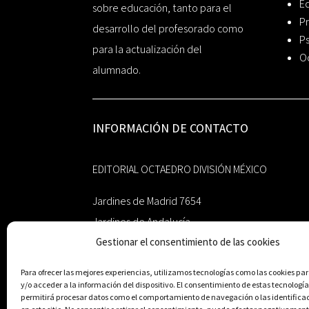
Ed
sobre educación, tanto para el
Pr
desarrollo del profesorado como
Ps
para la actualización del
O
alumnado.
INFORMACIÓN DE CONTACTO
EDITORIAL OCTAEDRO DIVISIÓN MÉXICO
Jardines de Madrid 7654
Jardines de Andalucía
Guadalupe, Nuevo León
Gestionar el consentimiento de las cookies
México 67193
Para ofrecer las mejores experiencias, utilizamos tecnologías como las cookies p
y/o acceder a la información del dispositivo. El consentimiento de estas tecnología
zairaoctaedro@gmail.com
permitirá procesar datos como el comportamiento de navegación o las identifica