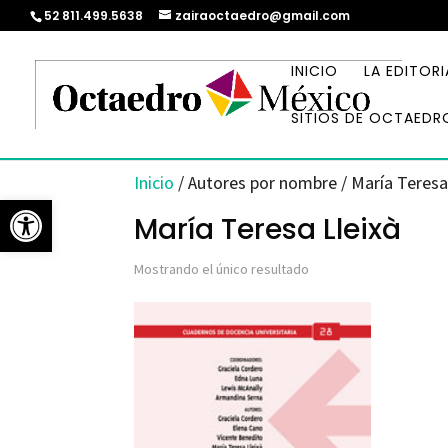
52 811.499.5638
zairaoctaedro@gmail.com
INICIO
LA EDITORI
SITIOS DE OCTAEDR
Inicio
/ Autores por nombre / María Teresa
Abrir barra de herramientas
María Teresa Lleixà
Mostrando el único resultado