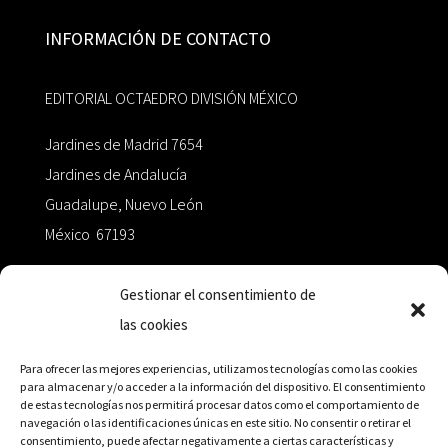
INFORMACIÓN DE CONTACTO
EDITORIAL OCTAEDRO DIVISIÓN MÉXICO
Jardines de Madrid 7654
Jardines de Andalucía
Guadalupe, Nuevo León
México 67193
zairaoctaedro@gmail.com
Gestionar el consentimiento de
las cookies
+52 811.499.5638
Para ofrecer las mejores experiencias, utilizamos tecnologías como las cookies
para almacenar y/o acceder a la información del dispositivo. El consentimiento
de estas tecnologías nos permitirá procesar datos como el comportamiento de
RED DE DISTRIBUCIÓN
navegación o las identificaciones únicas en este sitio. No consentir o retirar el
consentimiento, puede afectar negativamente a ciertas características y