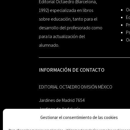
Editorial Octaedro (Barcelona,
O
1992) especializada en libros
Ed
sobre educación, tanto para el
Pr
desarrollo del profesorado como
Ps
para la actualización del
O
alumnado.
INFORMACIÓN DE CONTACTO
EDITORIAL OCTAEDRO DIVISIÓN MÉXICO
Jardines de Madrid 7654
Jardines de Andalucía
Gestionar el consentimiento de las cookies
Guadalupe, Nuevo León
México 67193