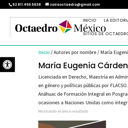
52 811.499.5638
zairaoctaedro@gmail.com
INICIO
LA EDITORI
SITIOS DE OCTAEDR
Inicio
/ Autores por nombre / María Eugen
Abrir barra de herramientas
María Eugenia Cárden
Licenciada en Derecho, Maestría en Admini
en género y políticas públicas por FLACSO.
Anáhuac de Formación Integral en Posgrad
ocasiones a Naciones Unidas como integra
Mostrando el único resultado