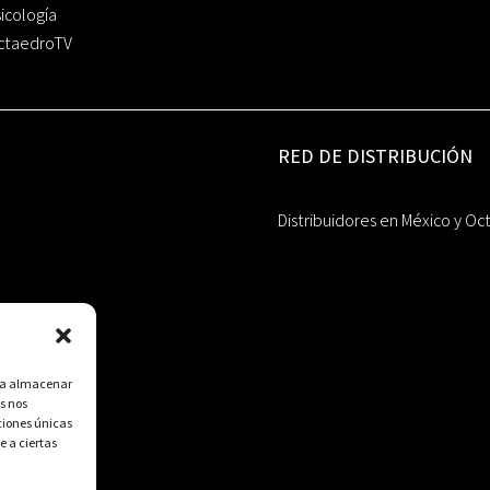
icología
ctaedroTV
RED DE DISTRIBUCIÓN
Distribuidores en México y Oc
ara almacenar
s nos
ciones únicas
e a ciertas