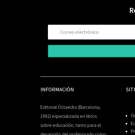
R
INFORMACIÓN
SIT
Editorial Octaedro (Barcelona,
O
1992) especializada en libros
Ed
sobre educación, tanto para el
Pr
desarrollo del profesorado como