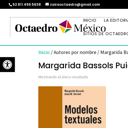
52 811.499.5638
zairaoctaedro@gmail.com
INICIO
LA EDITORI
SITIOS DE OCTAEDR
Inicio
/ Autores por nombre / Margarida B
Abrir barra de herramientas
Margarida Bassols Pu
Mostrando el único resultado