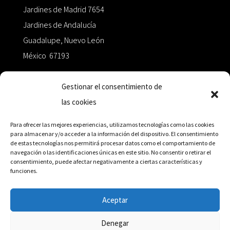
Jardines de Madrid 7654
Jardines de Andalucía
Guadalupe, Nuevo León
México 67193
zairaoctaedro@gmail.com
Gestionar el consentimiento de
las cookies
+52 811.499.5638
Para ofrecer las mejores experiencias, utilizamos tecnologías como las cookies
para almacenar y/o acceder a la información del dispositivo. El consentimiento
de estas tecnologías nos permitirá procesar datos como el comportamiento de
RED DE DISTRIBUCIÓN
navegación o las identificaciones únicas en este sitio. No consentir o retirar el
consentimiento, puede afectar negativamente a ciertas características y
funciones.
Distribuidores en México y Octaedro internacional
Aceptar
Denegar