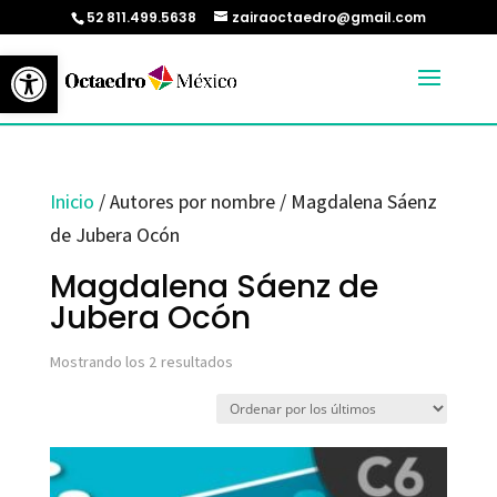
52 811.499.5638
zairaoctaedro@gmail.com
Abrir barra de herramientas
Inicio
/ Autores por nombre / Magdalena Sáenz
de Jubera Ocón
Magdalena Sáenz de
Jubera Ocón
Ordenado
Mostrando los 2 resultados
por
los
últimos