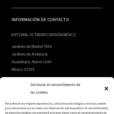
INFORMACIÓN DE CONTACTO
EDITORIAL OCTAEDRO DIVISIÓN MÉXICO
Jardines de Madrid 7654
Jardines de Andalucía
Guadalupe, Nuevo León
México 67193
zairaoctaedro@gmail.com
Gestionar el consentimiento de
las cookies
+52 811.499.5638
Para ofrecer las mejores experiencias, utilizamos tecnologías como las cookies
para almacenar y/o acceder a la información del dispositivo. El consentimiento
de estas tecnologías nos permitirá procesar datos como el comportamiento de