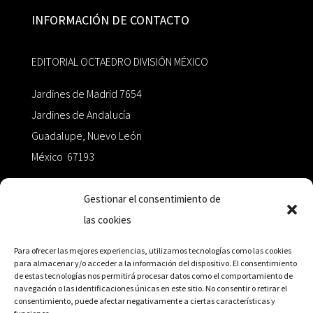
INFORMACIÓN DE CONTACTO
EDITORIAL OCTAEDRO DIVISIÓN MÉXICO
Jardines de Madrid 7654
Jardines de Andalucía
Guadalupe, Nuevo León
México 67193
zairaoctaedro@gmail.com
Gestionar el consentimiento de
las cookies
+52 811.499.5638
Para ofrecer las mejores experiencias, utilizamos tecnologías como las cookies
para almacenar y/o acceder a la información del dispositivo. El consentimiento
de estas tecnologías nos permitirá procesar datos como el comportamiento de
RED DE DISTRIBUCIÓN
navegación o las identificaciones únicas en este sitio. No consentir o retirar el
consentimiento, puede afectar negativamente a ciertas características y