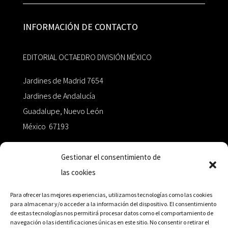
INFORMACIÓN DE CONTACTO
EDITORIAL OCTAEDRO DIVISIÓN MÉXICO
Jardines de Madrid 7654
Jardines de Andalucía
Guadalupe, Nuevo León
México 67193
zairaoctaedro@gmail.com
Gestionar el consentimiento de
las cookies
+52 811.499.5638
Para ofrecer las mejores experiencias, utilizamos tecnologías como las cookies
para almacenar y/o acceder a la información del dispositivo. El consentimiento
de estas tecnologías nos permitirá procesar datos como el comportamiento de
RED DE DISTRIBUCIÓN
navegación o las identificaciones únicas en este sitio. No consentir o retirar el