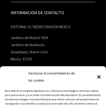
INFORMACIÓN DE CONTACTO
EDITORIAL OCTAEDRO DIVISIÓN MÉXICO
Jardines de Madrid 7654
Jardines de Andalucía
Guadalupe, Nuevo León
México 67193
zairaoctaedro@gmail.com
Gestionar el consentimiento de
las cookies
+52 811.499.5638
Para ofrecer las mejores experiencias, utilizamos tecnologías como las cookies
para almacenar y/o acceder a la información del dispositivo. El consentimiento
de estas tecnologías nos permitirá procesar datos como el comportamiento de
RED DE DISTRIBUCIÓN
navegación o las identificaciones únicas en este sitio. No consentir o retirar el