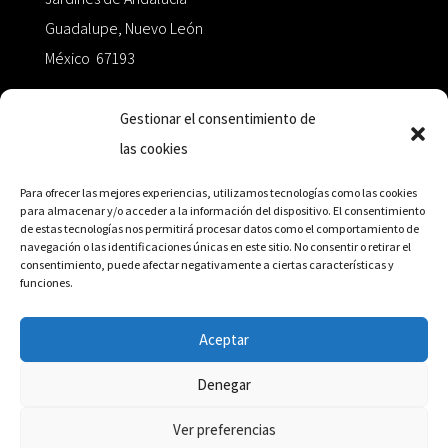
Guadalupe, Nuevo León
México 67193
zairaoctaedro@gmail.com
Gestionar el consentimiento de
las cookies
+52 811.499.5638
Para ofrecer las mejores experiencias, utilizamos tecnologías como las cookies
para almacenar y/o acceder a la información del dispositivo. El consentimiento
de estas tecnologías nos permitirá procesar datos como el comportamiento de
RED DE DISTRIBUCIÓN
navegación o las identificaciones únicas en este sitio. No consentir o retirar el
consentimiento, puede afectar negativamente a ciertas características y
funciones.
Distribuidores en México y Octaedro internacional
Aceptar
Denegar
© Editorial Octaedro, 2026
Ver preferencias