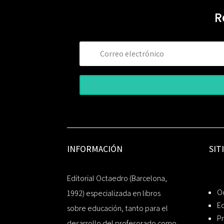
R
INFORMACIÓN
SIT
Editorial Octaedro (Barcelona,
O
1992) especializada en libros
Ed
sobre educación, tanto para el
Pr
desarrollo del profesorado como