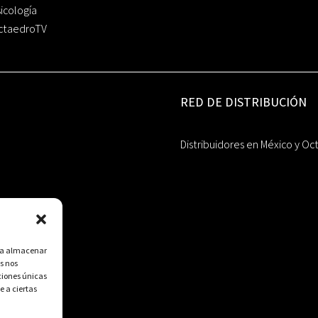
icología
ctaedroTV
RED DE DISTRIBUCIÓN
Distribuidores en México y Oc
ara almacenar
s nos
ciones únicas
e a ciertas