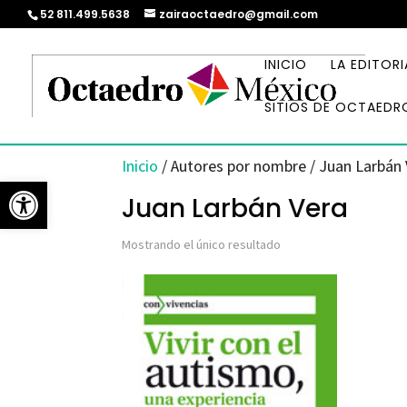
52 811.499.5638
zairaoctaedro@gmail.com
INICIO
LA EDITORI
SITIOS DE OCTAEDR
Inicio
/ Autores por nombre / Juan Larbán
Abrir barra de herramientas
Juan Larbán Vera
Mostrando el único resultado