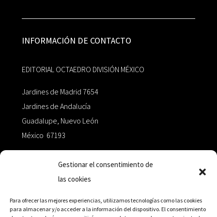
INFORMACIÓN DE CONTACTO
EDITORIAL OCTAEDRO DIVISIÓN MÉXICO
Jardines de Madrid 7654
Jardines de Andalucía
Guadalupe, Nuevo León
México 67193
zairaoctaedro@gmail.com
Gestionar el consentimiento de
las cookies
+52 811.499.5638
Para ofrecer las mejores experiencias, utilizamos tecnologías como las cookies
para almacenar y/o acceder a la información del dispositivo. El consentimiento