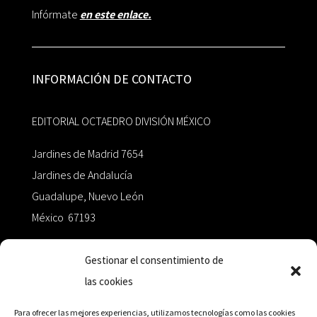
Infórmate
en este enlace.
INFORMACIÓN DE CONTACTO
EDITORIAL OCTAEDRO DIVISIÓN MÉXICO
Jardines de Madrid 7654
Jardines de Andalucía
Guadalupe, Nuevo León
México 67193
zairaoctaedro@gmail.com
Gestionar el consentimiento de
las cookies
+52 811.499.5638
Para ofrecer las mejores experiencias, utilizamos tecnologías como las cookies