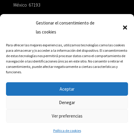
México 67193
zairaoctaedro@gmail.com
Gestionar el consentimiento de
las cookies
+52 811.499.5638
Para ofrecer las mejores experiencias, utilizamos tecnologías como las cookies
para almacenar y/o acceder a la información del dispositivo. El consentimiento
de estas tecnologías nos permitirá procesar datos como el comportamiento de
RED DE DISTRIBUCIÓN
navegación o las identificaciones únicas en este sitio. No consentir o retirar el
consentimiento, puede afectar negativamente a ciertas características y
funciones.
Distribuidores en México y Octaedro internacional
Aceptar
Denegar
© Editorial Octaedro, 2026
Ver preferencias
Política de cookies