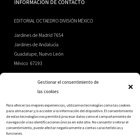
INFORMACIÓN DE CONTACTO
EDITORIAL OCTAEDRO DIVISIÓN MÉXICO
Jardines de Madrid 7654
Jardines de Andalucía
Guadalupe, Nuevo León
México 67193
zairaoctaedro@gmail.com
Gestionar el consentimiento de
las cookies
+52 811.499.5638
Para ofrecer las mejores experiencias, utilizamos tecnologías como las cookies
para almacenar y/o acceder a la información del dispositivo. El consentimiento
de estas tecnologías nos permitirá procesar datos como el comportamiento de
RED DE DISTRIBUCIÓN
navegación o las identificaciones únicas en este sitio. No consentir o retirar el
consentimiento, puede afectar negativamente a ciertas características y
funciones.
Distribuidores en México y Octaedro internacional