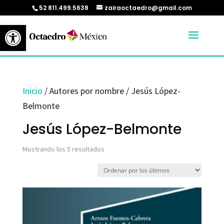
52 811.499.5638
zairaoctaedro@gmail.com
Abrir barra de herramientas
Inicio
/ Autores por nombre / Jesús López-
Belmonte
Jesús López-Belmonte
Ordenado
Mostrando los 5 resultados
por
los
últimos