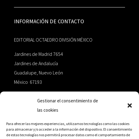
INFORMACIÓN DE CONTACTO
EDITORIAL OCTAEDRO DIVISIÓN MÉXICO
Jardines de Madrid 7654
Jardines de Andalucía
Guadalupe, Nuevo León
México 67193
zairaoctaedro@gmail.com
Gestionar el consentimiento de
las cookies
+52 811.499.5638
Para ofrecer las mejores experiencias, utilizamos tecnologías como las cookies
para almacenar y/o acceder a la información del dispositivo. El consentimiento
de estas tecnologías nos permitirá procesar datos como el comportamiento de
RED DE DISTRIBUCIÓN