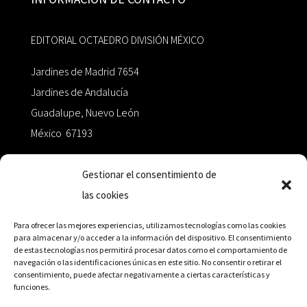
EDITORIAL OCTAEDRO DIVISIÓN MÉXICO
Jardines de Madrid 7654
Jardines de Andalucía
Guadalupe, Nuevo León
México 67193
zairaoctaedro@gmail.com
Gestionar el consentimiento de
las cookies
+52 811.499.5638
Para ofrecer las mejores experiencias, utilizamos tecnologías como las cookies
para almacenar y/o acceder a la información del dispositivo. El consentimiento
de estas tecnologías nos permitirá procesar datos como el comportamiento de
RED DE DISTRIBUCIÓN
navegación o las identificaciones únicas en este sitio. No consentir o retirar el
consentimiento, puede afectar negativamente a ciertas características y
funciones.
Distribuidores en México y Octaedro internacional