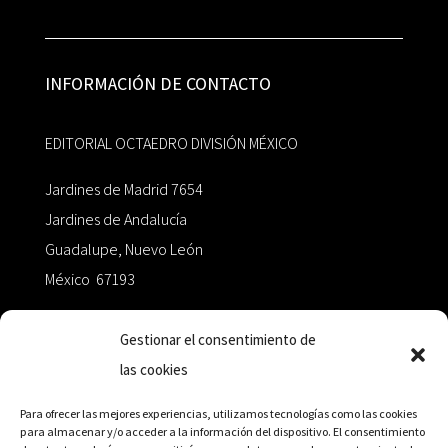
INFORMACIÓN DE CONTACTO
EDITORIAL OCTAEDRO DIVISIÓN MÉXICO
Jardines de Madrid 7654
Jardines de Andalucía
Guadalupe, Nuevo León
México 67193
zairaoctaedro@gmail.com
Gestionar el consentimiento de
las cookies
+52 811.499.5638
Para ofrecer las mejores experiencias, utilizamos tecnologías como las cookies
para almacenar y/o acceder a la información del dispositivo. El consentimiento