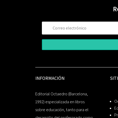
R
INFORMACIÓN
SIT
Editorial Octaedro (Barcelona,
O
1992) especializada en libros
Ed
sobre educación, tanto para el
Pr
desarrollo del profesorado como