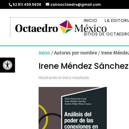
52 811.499.5638
zairaoctaedro@gmail.com
INICIO
LA EDITORI
SITIOS DE OCTAEDR
Inicio
/ Autores por nombre / Irene Ménde
Abrir barra de herramientas
Irene Méndez Sánchez
Mostrando el único resultado