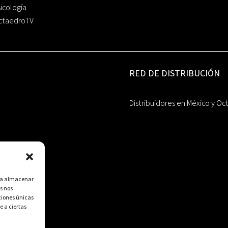
icología
ctaedroTV
RED DE DISTRIBUCIÓN
Distribuidores en México y Oc
ara almacenar
s nos
ciones únicas
e a ciertas