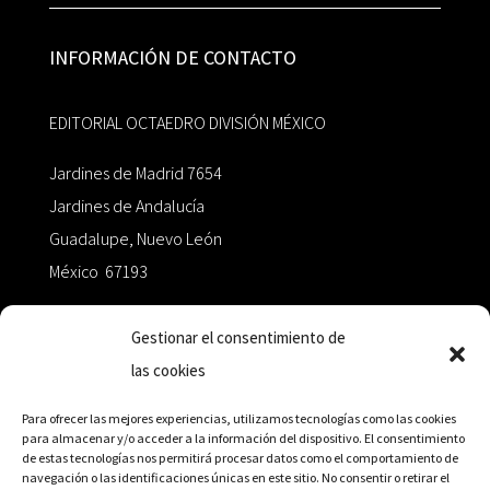
INFORMACIÓN DE CONTACTO
EDITORIAL OCTAEDRO DIVISIÓN MÉXICO
Jardines de Madrid 7654
Jardines de Andalucía
Guadalupe, Nuevo León
México 67193
zairaoctaedro@gmail.com
Gestionar el consentimiento de
las cookies
+52 811.499.5638
Para ofrecer las mejores experiencias, utilizamos tecnologías como las cookies
para almacenar y/o acceder a la información del dispositivo. El consentimiento
de estas tecnologías nos permitirá procesar datos como el comportamiento de
RED DE DISTRIBUCIÓN
navegación o las identificaciones únicas en este sitio. No consentir o retirar el