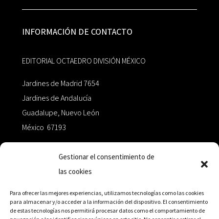
INFORMACIÓN DE CONTACTO
EDITORIAL OCTAEDRO DIVISIÓN MÉXICO
Jardines de Madrid 7654
Jardines de Andalucía
Guadalupe, Nuevo León
México 67193
zairaoctaedro@gmail.com
Gestionar el consentimiento de
las cookies
+52 811.499.5638
Para ofrecer las mejores experiencias, utilizamos tecnologías como las cookies
para almacenar y/o acceder a la información del dispositivo. El consentimiento
de estas tecnologías nos permitirá procesar datos como el comportamiento de
RED DE DISTRIBUCIÓN